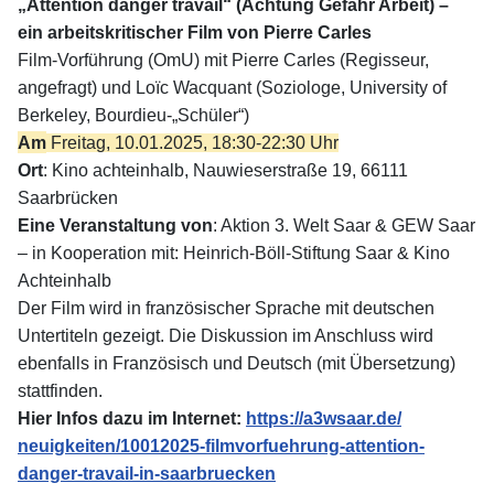
„Attention danger travail“ (Achtung Gefahr Arbeit)
–
ein arbeitskritischer Film von Pierre Carles
Film-Vorführung (OmU) mit Pierre Carles (Regisseur,
angefragt) und Loïc Wacquant (Soziologe, University of
Berkeley, Bourdieu-„Schüler“)
Am
Freitag, 10.01.2025, 18:30-22:30 Uhr
Ort
: Kino achteinhalb, Nauwieserstraße 19, 66111
Saarbrücken
Eine Veranstaltung von
: Aktion 3. Welt Saar & GEW Saar
– in Kooperation mit: Heinrich-Böll-Stiftung Saar & Kino
Achteinhalb
Der Film wird in französischer Sprache mit deutschen
Untertiteln gezeigt. Die Diskussion im Anschluss wird
ebenfalls in Französisch und Deutsch (mit Übersetzung)
stattfinden.
Hier Infos dazu im Internet:
https://a3wsaar.de/
neuigkeiten/10012025-
filmvorfuehrung-attention-
danger-travail-in-saarbruecken