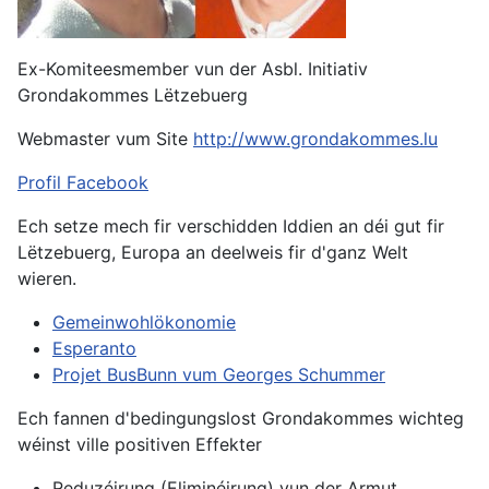
Ex-Komiteesmember vun der Asbl. Initiativ
Grondakommes Lëtzebuerg
Webmaster vum Site
http://www.grondakommes.lu
Profil Facebook
Ech setze mech fir verschidden Iddien an déi gut fir
Lëtzebuerg, Europa an deelweis fir d'ganz Welt
wieren.
Gemeinwohlökonomie
Esperanto
Projet BusBunn vum Georges Schummer
Ech fannen d'bedingungslost Grondakommes wichteg
wéinst ville positiven Effekter
Reduzéirung (Eliminéirung) vun der Armut