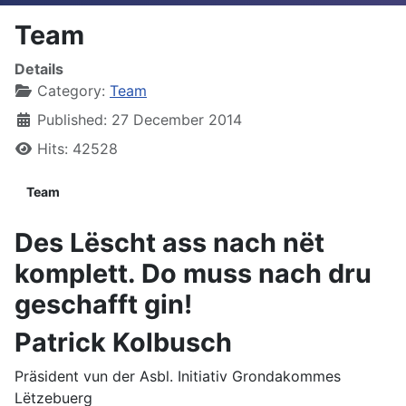
Team
Details
Category:
Team
Published: 27 December 2014
Hits: 42528
Team
Des Lëscht ass nach nët
komplett. Do muss nach dru
geschafft gin!
Patrick Kolbusch
Präsident vun der Asbl. Initiativ Grondakommes
Lëtzebuerg