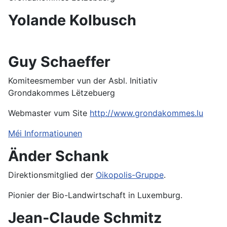
Yolande Kolbusch
Guy Schaeffer
Komiteesmember vun der Asbl. Initiativ
Grondakommes Lëtzebuerg
Webmaster vum Site
http://www.grondakommes.lu
Méi Informatiounen
Änder Schank
Direktionsmitglied der
Oikopolis-Gruppe
.
Pionier der Bio-Landwirtschaft in Luxemburg.
Jean-Claude Schmitz