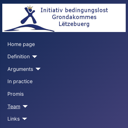
Home page
Definition
Arguments
In practice
Promis
Team
Links