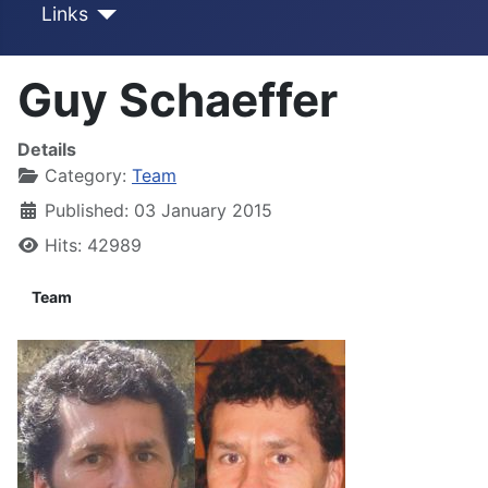
Links
Guy Schaeffer
Details
Category:
Team
Published: 03 January 2015
Hits: 42989
Team