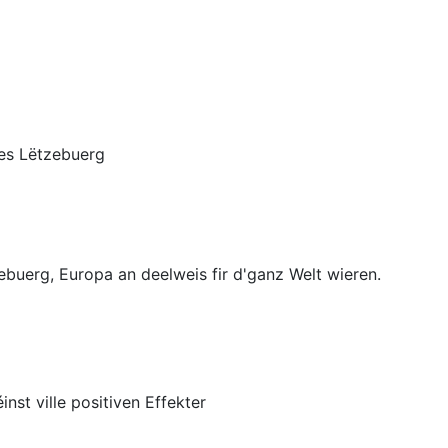
es Lëtzebuerg
zebuerg, Europa an deelweis fir d'ganz Welt wieren.
t ville positiven Effekter