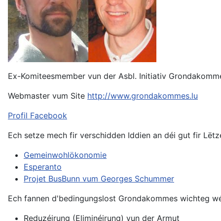
Ex-Komiteesmember vun der Asbl. Initiativ Grondakomm
Webmaster vum Site
http://www.grondakommes.lu
Profil Facebook
Ech setze mech fir verschidden Iddien an déi gut fir Lët
Gemeinwohlökonomie
Esperanto
Projet BusBunn vum Georges Schummer
Ech fannen d'bedingungslost Grondakommes wichteg wéins
Reduzéirung (Eliminéirung) vun der Armut